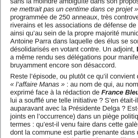
sans la moindre ambiguïté dans son propo
ne mettrait pas un centime dans ce projet »
programmée de 250 anneaux, très controver
riverains et les associations de défense de
ainsi qu’au sein de la propre majorité muni
Antoine Parra dans laquelle des élus se son
désolidarisés en votant contre. Un adjoint,
a même rendu ses délégations pour manife
bruyamment encore son désaccord.
Reste l’épisode, ou plutôt ce qu’il convien
« l’affaire Manas »
: au nom de qui, au nom d
exprimé face à la rédaction de
France Ble
lui a soufflé une telle initiative ? S’en était-
auparavant avec la Présidente Delga ? Est-
joints en l’occurrence) dans un piège politi
termes : qu’est-il venu faire dans cette galè
dont la commune est partie prenante dans un