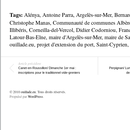
Tags:
Alénya
,
Antoine Parra
,
Argelès-sur-Mer
,
Bernar
Christophe Manas
,
Communauté de communes Albères
Illibéris
,
Corneilla-del-Vercol
,
Didier Codorniou
,
Fran
Latour-Bas-Elne
,
maire d'Argelès-sur-Mer
,
maire de Sa
ouillade.eu
,
projet d'extension du port
,
Saint-Cyprien
Article précédent
Canet-en-Roussillon/ Dimanche 1er mai :
Perpignan/ Lun
inscriptions pour le traditionnel vide-greniers
de
© 2010
ouillade.eu
. Tous droits réservés.
Propulsé par
WordPress
.