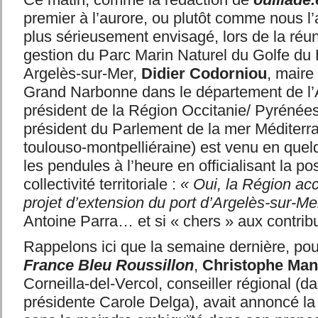
premier à l’aurore, ou plutôt comme nous l’
plus sérieusement envisagé, lors de la réu
gestion du Parc Marin Naturel du Golfe du L
Argelès-sur-Mer,
Didier Codorniou
, maire
Grand Narbonne dans le département de l’A
président de la Région Occitanie/ Pyrénée
président du Parlement de la mer Méditerr
toulouso-montpelliéraine) est venu en quel
les pendules à l’heure en officialisant la pos
collectivité territoriale :
« Oui, la Région ac
projet d’extension du port d’Argelès-sur-Me
Antoine Parra… et si « chers » aux contrib
Rappelons ici que la semaine dernière, pou
France Bleu Roussillon
,
Christophe Ma
Corneilla-del-Vercol, conseiller régional (da
présidente Carole Delga), avait annoncé la 