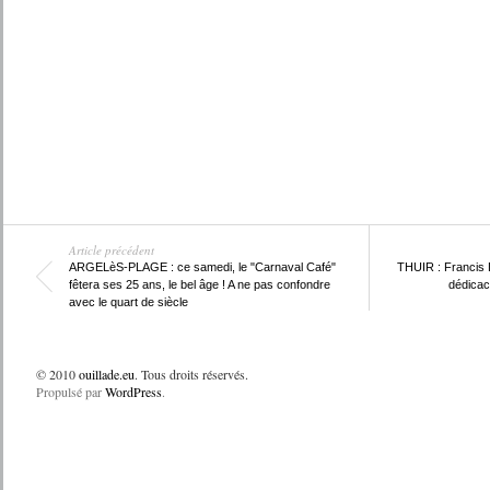
Article précédent
ARGELèS-PLAGE : ce samedi, le "Carnaval Café"
THUIR : Francis 
fêtera ses 25 ans, le bel âge ! A ne pas confondre
dédicac
avec le quart de siècle
© 2010
ouillade.eu
. Tous droits réservés.
Propulsé par
WordPress
.