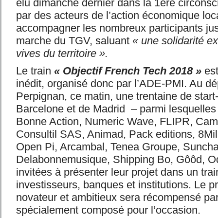
élu dimanche dernier dans la 1
ère
circonscr
par des acteurs de l’action économique loca
accompagner les nombreux participants jus
marche du TGV, saluant
« une solidarité e
vives du territoire ».
Le train
« Objectif French Tech 2018 »
est
inédit, organisé donc par l’ADE-PMI. Au dé
Perpignan, ce matin, une trentaine de star
Barcelone et de Madrid – parmi lesquelles 
Bonne Action, Numeric Wave, FLIPR, Cam
Consultil SAS, Animad, Pack editions, 8Mil,
Open Pi, Arcambal, Tenea Groupe, Suncha
Delabonnemusique, Shipping Bo, Gôôd, O
invitées à présenter leur projet dans un tra
investisseurs, banques et institutions. Le pr
novateur et ambitieux sera récompensé par
spécialement composé pour l’occasion.