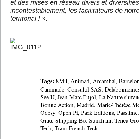
et des mises en réseau divers et diversifiés.
incontestablement, les facilitateurs de no
territorial ! ».
Tags:
8Mil
,
Animad
,
Arcambal
,
Barcelo
Caminade
,
Consultil SAS
,
Delabonnemus
See U
,
Jean-Marc Pujol
,
La Nature s’invit
Bonne Action
,
Madrid
,
Marie-Thèrèse Me
Odesy
,
Open Pi
,
Pack Editions
,
Passtime
Grau
,
Shipping Bo
,
Sunchain
,
Tenea Gr
Tech
,
Train French Tech