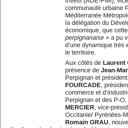
Invest (ADE-PMI), vice
communauté urbaine P
Méditerranée Métropole
la délégation du Déve
économique, que cett
perpignanaise »
a pu vo
d’une dynamique très 
le territoire.
Aux côtés de
Laurent
présence de
Jean-Ma
Perpignan et préside
FOURCADE
, préside
commerce et d’industri
Perpignan et des P-O
MERCIER
, vice-prési
Occitanie/ Pyrénées-
Romain GRAU
, nouv