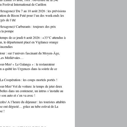
voir avec Argelès-sur-Mer. Une confusion
nt, c’est toute une vie de territoire qui se
u Festival International de Carillon
 régulièrement faite par les touristes… et
. Alors oui, on se bat pour eux, on les
Hexagone)/ Du 7 au 10 août 2026 : les prévisions
s journalistes parisiens. Sans oublier,
auprès des collectivités, des institutions, du
lation de Bison Futé pour l’un des week-ends les
is, les chauffeurs de taxi parisiens.
teur. Et on ne fait pas ça mollement. »
gés de l’été
e.eu : justement, est-ce que les artisans
Hexagone)/ Carburants : toujours des prix
ent une période difficile en ce moment ? -
à la pompe
Montes : « Comme partout en France, les
s font face à une accumulation de pressions
temps de ce jeudi 6 août 2026 : +33°C attendus à
es en hausse, coût des matières premières,
n, le département placé en Vigilance orange
’incendies
ltés de recrutement, concurrence déloyale…
 un département comme le nôtre, qui
tour : sur l’univers fascinant du Moyen-Âge,
e des fragilités socio-économiques bien
 Les Médiévales…
ées, ces difficultés sont souvent amplifiées.
sur-Mer/ « Le Galanga » : le restaurateur
oir d’achat des ménages qui se contracte,
n a quitté les Urgences dans la soirée de ce
he directement les artisans. Mais je ne
s verser dans le catastrophisme : il y a
 La Coopération : les coups mortels portés !
eaucoup de créations, beaucoup
ie, beaucoup de jeunes qui choisissent
sur-Mer/ Vol de voiture: le temps de jeter deux
ntissage et les métiers manuels. La
belles dans un conteneur, un intrus s’installe au
e de fond est là. » Ouillade.eu : vous
 son auto et s’en va avec !
de recrutement. On entend souvent que
lès/ A l’heure du déjeuner : les touristes attablés
anat ne trouve pas ses apprentis… -Jérôme
sse ont dégusté… grâce au tube estival de La
 « C’est un sujet majeur, effectivement. Il y
e !
étiers en tension très forte — le bâtiment,
fure, la mécanique. Des métiers où on peut
 du travail immédiatement à la sortie du