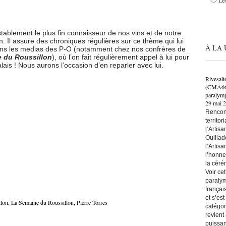
Les
tablement le plus fin connaisseur de nos vins et de notre
. Il assure des chroniques régulières sur ce thème qui lui
À LA 
dans les medias des P-O (notamment chez nos confrères de
 du Roussillon
), où l’on fait régulièrement appel à lui pour
lais ! Nous aurons l’occasion d’en reparler avec lui.
Rivesalt
(CMA66) 
paralymp
29 mai 
Rencont
territo
l’Artis
Ouillad
l’Artis
l’honne
la céré
Voir ce
paralym
françai
et s’es
llon
,
La Semaine du Roussillon
,
Pierre Torres
catégor
revient
puissan