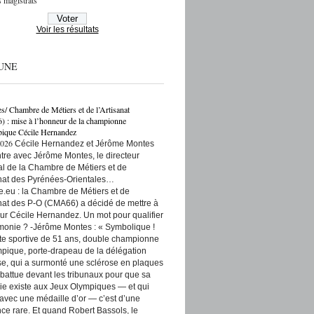
 magistrats
Voir les résultats
UNE
es/ Chambre de Métiers et de l’Artisanat
: mise à l’honneur de la championne
ique Cécile Hernandez
2026
Cécile Hernandez et Jérôme Montes
re avec Jérôme Montes, le directeur
rial de la Chambre de Métiers et de
anat des Pyrénées-Orientales…
e.eu : la Chambre de Métiers et de
anat des P-O (CMA66) a décidé de mettre à
ur Cécile Hernandez. Un mot pour qualifier
monie ? -Jérôme Montes : « Symbolique !
tte sportive de 51 ans, double championne
pique, porte-drapeau de la délégation
se, qui a surmonté une sclérose en plaques
t battue devant les tribunaux pour que sa
ie existe aux Jeux Olympiques — et qui
 avec une médaille d’or — c’est d’une
ce rare. Et quand Robert Bassols, le