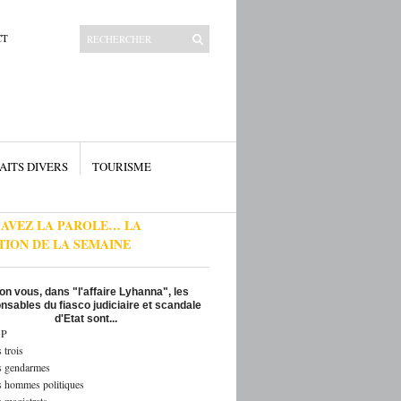
CT
AITS DIVERS
TOURISME
 AVEZ LA PAROLE… LA
TION DE LA SEMAINE
on vous, dans "l'affaire Lyhanna", les
nsables du fiasco judiciaire et scandale
d'Etat sont...
P
 trois
s gendarmes
s hommes politiques