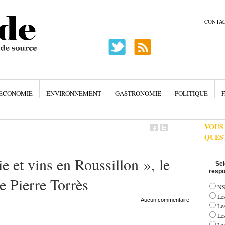
CONTA
ECONOMIE
ENVIRONNEMENT
GASTRONOMIE
POLITIQUE
F
VOUS
QUES
 et vins en Roussillon », le
Sel
respo
de Pierre Torrès
NS
Les
Aucun commentaire
Le
Le