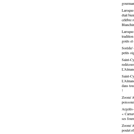
gourma
Laroque-
était bie
célèbre 
Blanchin
Laroque-
traditio
goûts et
Sorède/ 
petits oi
Saint-Cy
redécouvr
L’Alma
Saint-Cy
L’Almand
dans tous
!
Zoom/ Ar
poissonn
Argelès-
« Carnav
ses fou
Zoom/ Ar
poulet rô