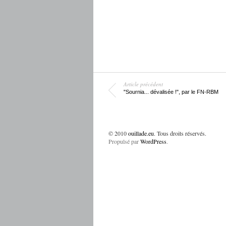
Article précédent
"Sournia... dévalisée !", par le FN-RBM
© 2010
ouillade.eu
. Tous droits réservés.
Propulsé par
WordPress
.