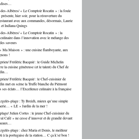
ndises…
des-Albères/ « Le Comptoir Rocatin » : la foule
n présente, hier soir, pour la réouverture du
restaurant avec aux commandes, désormais, Laurie
 et Indiana Quings
des-Albères/ « Le Comptoir Rocatin » : la
n culinaire dans l’innovation avec le mélange des
 des saveurs
« Ma Maison » : une cuisine flamboyante, aux
gnons !
prien/ Frédéric Bacquié : le Guide Michelin
e la cuisine généreuse (et le talent) du Chef de
ndin…
prien/ Frédéric Bacquié : le Chef-cuisinier de
in met en scène la Truffe blanche du Piémont
 ses éclats… l’Excellence culinaire à la française
gelès-plage : Ty Breizh, mieux qu’une simple
erie… « LE » Jardin de la mer !
plage/ Julien Cortes : le jeune Chef-cuisinier du
al Café » ne cesse d’innover et de grandir devant
rneaux…
gelès-plage : chez Maria et Denis, le meilleur
ti à la portugaise de la station… C ça k’sé bon !