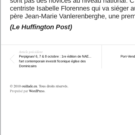
sont pas des novices au niveau national. C’
centriste Isabelle Florennes qui va siéger 
père Jean-Marie Vanlerenberghe, une prem
(Le Huffington Post)
Article précédent
Perpignan/ 6, 7 & 8 octobre : 1re édition de NAE...
Port-Vendr
l'art contemporain investit l'iconique église des
Dominicains
© 2010
ouillade.eu
. Tous droits réservés.
Propulsé par
WordPress
.