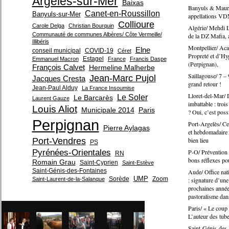
Argelès-sur-Mer
Baixas
Banyuls & Maury/
Canet-en-Roussillon
Banyuls-sur-Mer
appellations VD
Collioure
Carole Delga
Christian Bourquin
Algérie/ Mehdi L
Communauté de communes Albères/ Côte Vermeille/
de la DZ Mafia, ar
Illibéris
Montpellier/ Aca
Elne
conseil municipal
COVID-19
Céret
Propreté et d’H
Estagel
Emmanuel Macron
France
Francis Daspe
(Perpignan),
François Calvet
Hermeline Malherbe
Saillagouse/ 7 – 9
Jean-Marc Pujol
Jacques Cresta
grand retour !
Jean-Paul Alduy
La France Insoumise
Lloret-del-Mar/ D
Le Soler
Le Barcarès
Laurent Gauze
imbattable : troi
Louis Aliot
Municipale 2014
Paris
? Oui, c’est poss
Perpignan
Port-Argelès/ Ce 
Pierre Aylagas
et hebdomadaire f
Port-Vendres
bien lieu
PS
Pyrénées-Orientales
P-O/ Prévention d
RN
bons réflexes po
Romain Grau
Saint-Cyprien
Saint-Estève
Saint-Génis-des-Fontaines
Aude/ Office nat
UMP
Sorède
Zoom
Saint-Laurent-de-la-Salanque
: signature d’une
prochaines anné
pastoralisme dan
Paris/ « Le coup
L’auteur des tub
Saint-Génis-des-