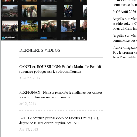
permanence du m
P-O/ Août 2026 : 
Argelès-sur-Mer,
la série culte «
poursuit dans le
Argelès-sur-Mer
permanence des 
France (magazin
DERNIÈRES VIDÉOS
10 : le premier c
Argelès-sur-Mer
CANET-en-ROUSSILLON/ Exclu! : Marine Le Pen fait
sa rentrée politique sur le sol roussillonnais
Août 22, 2013
PERPIGNAN : Navista remporte le challenge des caisses
à savon… Embarquement immédiat !
Juil 2, 2013
P-O : Le premier journal vidéo de Jacques Cresta (PS),
député de la 1ère circonscription des P-O…
Avr 18, 2013