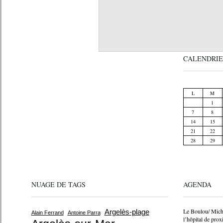
CALENDRIE
L
M
1
7
8
14
15
21
22
28
29
NUAGE DE TAGS
AGENDA
Le Boulou/ Michè
Argelès-plage
Alain Ferrand
Antoine Parra
l’hôpital de prox