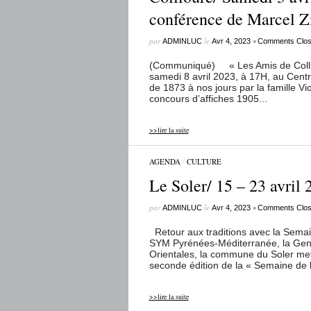
conférence de Marcel Z
par
le
•
ADMINLUC
Avr 4, 2023
Comments Clo
(Communiqué) « Les Amis de Colliou
samedi 8 avril 2023, à 17H, au Centr
de 1873 à nos jours par la famille Vi
concours d’affiches 1905...
>>lire la suite
AGENDA
/
CULTURE
Le Soler/ 15 – 23 avril
par
le
•
ADMINLUC
Avr 4, 2023
Comments Clo
Retour aux traditions avec la Semain
SYM Pyrénées-Méditerranée, la Gene
Orientales, la commune du Soler mett
seconde édition de la « Semaine de la
>>lire la suite