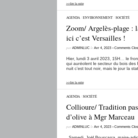
>>lire la suite
AGENDA
/
ENVIRONNEMENT
/
SOCIÉTÉ
Zoom/ Argelès-plage : la
ici c’est Versailles !
par
le
•
ADMINLUC
Avr 4, 2023
Comments Clo
Hier, lundi 3 avril 2023, 15H… le fro
qui auréolent le secteur du bois des
nuit c’est tout noir, mais le jour la sta
>>lire la suite
AGENDA
/
SOCIÉTÉ
Collioure/ Tradition pas
d’olive à Mgr Marceau
par
le
•
ADMINLUC
Avr 4, 2023
Comments Clo
Samedi, Joël Bouscarra, maire-adjoin