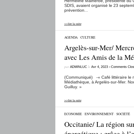
Hermeline Malherbe, présidente du C
SDIS, avaient organisé le 23 septemb
prévention...
>>lire la suite
AGENDA
/
CULTURE
Argelès-sur-Mer/ Mercre
avec Les Amis de la Mé
par
le
•
ADMINLUC
Avr 4, 2023
Comments Clo
(Communiqué) -« Café littéraire le m
Médiathèque, à Argelès-sur-Mer. Nou
Guilluy. »
>>lire la suite
ECONOMIE
/
ENVIRONNEMENT
/
SOCIÉTÉ
Occitanie/ La région sur
énergétique : grâce à l