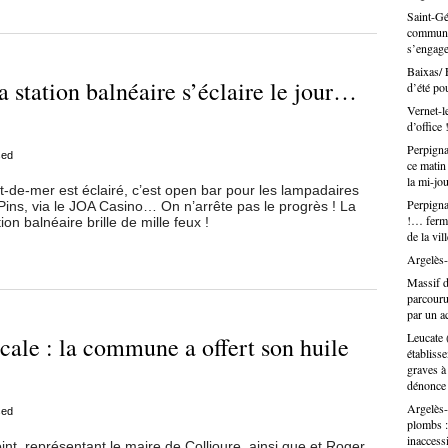
Perpign
de la C
Municip
Buffets
Saint-Gé
déjà. C
la conn
remballe
positio
communal
« Oh ! 
vie éco
alors s
sentimen
s’engage
C’est p
Jérôme 
s’emmêl
tout… e
j’ai tra
Baixas/ 
accompa
! Mais a
très si
 station balnéaire s’éclaire le jour…
le cons
d’été po
territoi
c’était 
Barcarè
moderne
dizaine
d’autres
Vernet-le
pour at
n’y ai 
vont du
même si 
d’office 
auprès 
côté, e
la pâtis
gros co
le proj
Perpigna
de Fran
sed
Ce sont
Marseil
ce que 
ce matin 
réseaux
gens qu
Templier
perpign
la mi-jo
tête d’
nt-de-mer est éclairé, c’est open bar pour les lampadaires
portent 
mieux pl
Perpigna
 Pins, via le JOA Casino… On n’arrête pas le progrès ! La
gueule,
compta,
centre 
!… ferme
tion balnéaire brille de mille feux !
nationa
sommes
terrain,
de la vil
marrant
: créat
comme s
Argelès-
formati
prévenir
artisan
Massif d
des ch
Rivesal
parcouru
est un 
une vis
par un ac
quatre 
Montes 
Leucate 
cale : la commune a offert son huile
réseaux
L’artis
établiss
gitan de
tissu é
graves à
frère, 
entiers
dénonce
lui rap
l’esthé
Argelès-
située 
sed
Paul de
plombs :
Rien à 
là ferme
inacces
qui est
t, représentant le maire de Collioure, ainsi que et Roger
dégrade