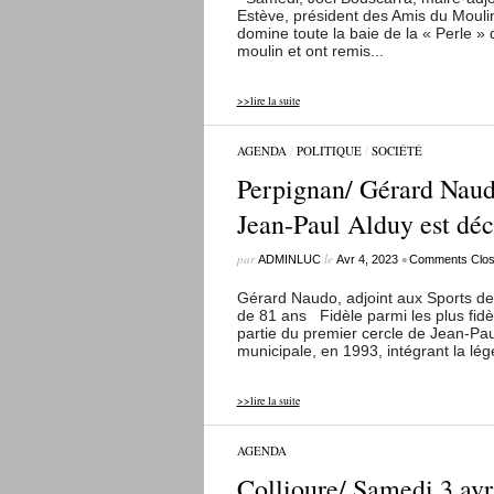
Estève, président des Amis du Moulin
domine toute la baie de la « Perle » 
moulin et ont remis...
>>lire la suite
AGENDA
/
POLITIQUE
/
SOCIÉTÉ
Perpignan/ Gérard Naudo
Jean-Paul Alduy est dé
par
le
•
ADMINLUC
Avr 4, 2023
Comments Clo
Gérard Naudo, adjoint aux Sports de 
de 81 ans Fidèle parmi les plus fidèl
partie du premier cercle de Jean-Pau
municipale, en 1993, intégrant la lég
>>lire la suite
AGENDA
Collioure/ Samedi 3 avri