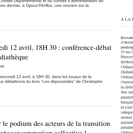
onseil Départemental et du conseil d’administration du
re dernier, à Opoul-Périllos, une réunion sur la
À LA 
Rivesalt
(CMA66) 
di 12 avril, 18H 30 : conférence-débat
paralymp
29 mai 
diathèque
Rencont
territo
sed
l’Artis
Ouillad
ercredi 12 avril, à 18H 30, dans les locaux de la
l’Artis
s débattrons du livre ”Les dépossédés” de Christophe
l’honne
la céré
Voir ce
paralym
françai
et s’es
catégor
revient
 le podium des acteurs de la transition
puissan
préside
’autoconsommation collective !
l’Artis