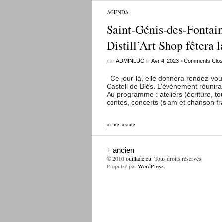
AGENDA
Saint-Génis-des-Fontain
Distill’Art Shop fêtera l
par
le
•
ADMINLUC
Avr 4, 2023
Comments Clo
Ce jour-là, elle donnera rendez-vous
Castell de Blés. L’événement réunira 
Au programme : ateliers (écriture, to
contes, concerts (slam et chanson fra
>>lire la suite
+ ancien
© 2010
ouillade.eu
. Tous droits réservés.
Propulsé par
WordPress
.