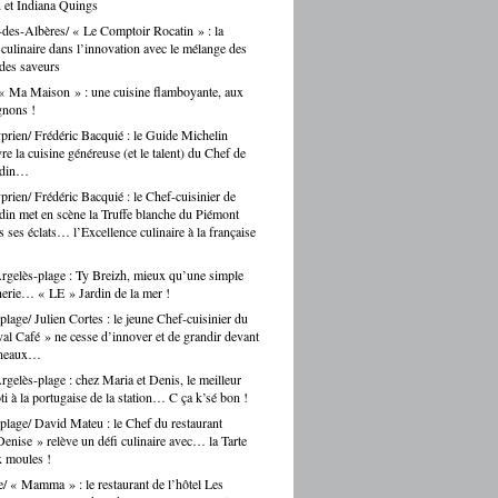
 et Indiana Quings
des-Albères/ « Le Comptoir Rocatin » : la
n culinaire dans l’innovation avec le mélange des
 des saveurs
« Ma Maison » : une cuisine flamboyante, aux
gnons !
prien/ Frédéric Bacquié : le Guide Michelin
e la cuisine généreuse (et le talent) du Chef de
ndin…
prien/ Frédéric Bacquié : le Chef-cuisinier de
in met en scène la Truffe blanche du Piémont
 ses éclats… l’Excellence culinaire à la française
gelès-plage : Ty Breizh, mieux qu’une simple
erie… « LE » Jardin de la mer !
plage/ Julien Cortes : le jeune Chef-cuisinier du
al Café » ne cesse d’innover et de grandir devant
rneaux…
gelès-plage : chez Maria et Denis, le meilleur
ti à la portugaise de la station… C ça k’sé bon !
plage/ David Mateu : le Chef du restaurant
enise » relève un défi culinaire avec… la Tarte
x moules !
e/ « Mamma » : le restaurant de l’hôtel Les