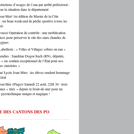
s journalistes parisiens. Sans oublier,
rictions d’usages de l’eau par arrêté préfectoral :
auprès des collectivités, des institutions, du
is, les chauffeurs de taxi parisiens.
sur la situation dans le département
teur. Et on ne fait pas ça mollement. »
e.eu : justement, est-ce que les artisans
sur-Mer/ 1re édition du Master de la Côte
ent une période difficile en ce moment ? -
 : un beau week-end de pêche sportive à tous les
Montes : « Comme partout en France, les
nés
s font face à une accumulation de pressions
ouse/ Opération de contrôle : une mobilisation
es en hausse, coût des matières premières,
vices pour préserver le site des eaux chaudes de
ltés de recrutement, concurrence déloyale…
Aygues
 un département comme le nôtre, qui
abellisée : « Villes et Villages sobres en eau »
e des fragilités socio-économiques bien
ées, ces difficultés sont souvent amplifiées.
endies : Sandrine Dogor-Such (RN), députée,
oir d’achat des ménages qui se contracte,
« un soutien exceptionnel de l’État pour nos
 sinistrées »
he directement les artisans. Mais je ne
s verser dans le catastrophisme : il y a
n/ Lycée Joan Miro : les élèves rendent hommage
eaucoup de créations, beaucoup
iral
ie, beaucoup de jeunes qui choisissent
sur-Mer (Plage)/ Samedi 22 août, 22H 30 : trois
ntissage et les métiers manuels. La
ones « tirés » depuis le front-de-mer pour un
e de fond est là. » Ouillade.eu : vous
e pyrotechnique unique et magique !
de recrutement. On entend souvent que
anat ne trouve pas ses apprentis… -Jérôme
 « C’est un sujet majeur, effectivement. Il y
E DES CANTONS DES PO
étiers en tension très forte — le bâtiment,
fure, la mécanique. Des métiers où on peut
 du travail immédiatement à la sortie du
ec de vraies perspectives de carrière et
 reprise d’entreprise. Mais le regard de la