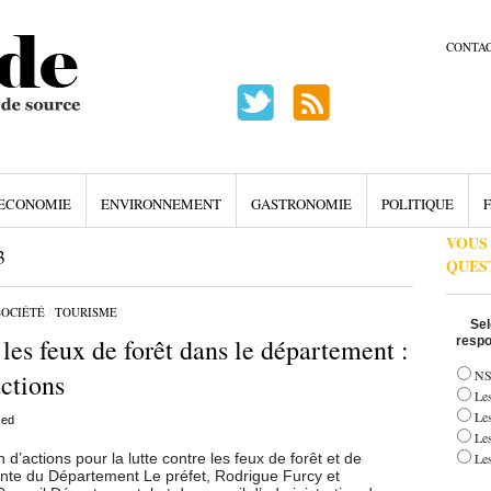
CONTA
ECONOMIE
ENVIRONNEMENT
GASTRONOMIE
POLITIQUE
F
VOUS
3
QUES
SOCIÉTÉ
/
TOURISME
Sel
les feux de forêt dans le département :
respo
NS
actions
Les
Le
sed
Le
actions pour la lutte contre les feux de forêt et de
Les
idente du Département Le préfet, Rodrigue Furcy et