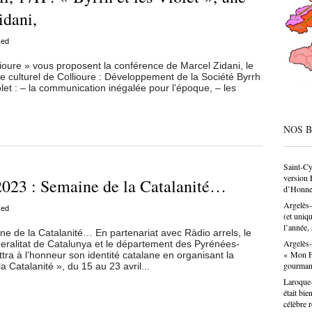
société
idani,
condesc
déconne
sed
pâtissie
un savo
re » vous proposent la conférence de Marcel Zidani, le
n’est p
e culturel de Collioure : Développement de la Société Byrrh
choix p
olet : – la communication inégalée pour l’époque, – les
donne u
NOS 
Saint-Cy
version 
 2023 : Semaine de la Catalanité…
d’Honne
Argelès-
sed
(et uniq
l’année, 
e de la Catalanité… En partenariat avec Ràdio arrels, le
Argelès-
ralitat de Catalunya et le département des Pyrénées-
« Mon Fa
ra à l’honneur son identité catalane en organisant la
gourma
 Catalanité », du 15 au 23 avril...
Laroque-
était bie
célèbre 