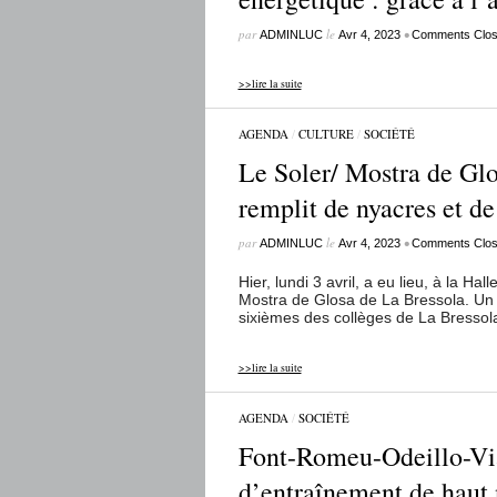
par
le
•
ADMINLUC
Avr 4, 2023
Comments Clo
>>lire la suite
AGENDA
/
CULTURE
/
SOCIÉTÉ
Le Soler/ Mostra de Glo
remplit de nyacres et d
par
le
•
ADMINLUC
Avr 4, 2023
Comments Clo
Hier, lundi 3 avril, a eu lieu, à la Ha
Mostra de Glosa de La Bressola. Un é
sixièmes des collèges de La Bressola
>>lire la suite
AGENDA
/
SOCIÉTÉ
Font-Romeu-Odeillo-Via
d’entraînement de haut 