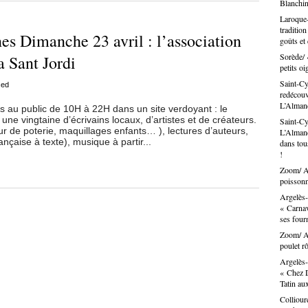
Blanchin
Laroque-
traditio
es Dimanche 23 avril : l’association
goûts et
Sorède/ 
a Sant Jordi
petits oi
Saint-Cy
sed
redécouvr
L’Alma
 au public de 10H à 22H dans un site verdoyant : le
une vingtaine d’écrivains locaux, d’artistes et de créateurs.
Saint-Cy
ur de poterie, maquillages enfants… ), lectures d’auteurs,
L’Almand
nçaise à texte), musique à partir...
dans tous
!
Zoom/ Ar
poissonn
Argelès-
« Carnav
ses fou
Zoom/ Ar
poulet rô
Argelès-
« Chez D
Tatin au
Colliour