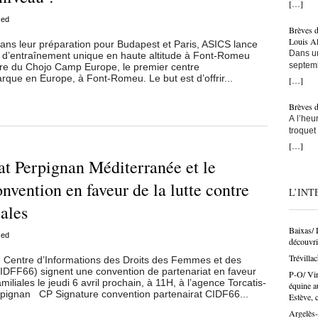
donné h
[…]
« Conc
peint d
Parisie
Rivesal
sed
rochers 
effet… 
Brèves 
un dispo
dans l’
D’autan
Louis Al
ns leur préparation pour Budapest et Paris, ASICS lance
en part
marines
circons
Dans un
 d’entraînement unique en haute altitude à Font-Romeu
Dévelo
Colliou
catalan
septem
ure du Chojo Camp Europe, le premier centre
l’ANDSA
Donc, j
Stade F
rque en Europe, à Font-Romeu. Le but est d’offrir...
Perpigna
assez a
[…]
de le c
seuleme
actuel. 
contrat
parait q
Expulsi
après, 
sur dix
artistes
Brèves 
claque, 
Faut qu
club. S
politiqu
A l’heu
un club
te jure,
monde p
Guy Jou
troquet
parles 
appris…
avec le
le mair
Barcarè
[…]
la ligne
ou quoi
les deux
Une foi
restaur
Peut-êt
tat Perpignan Méditerranée et le
dont Vol
prouver
avoir l’
vraiment
Perpign
?… Alle
Montes 
secrétai
tire sur
l’USAP,
vention en faveur de la lutte contre
quel es
qu’une 
nulleme
L’INT
d’avance
cours d
arts di
sur le t
le maire
élu dans
iales
at trave
semaine
d’aille
Saint-V
dynamis
au XIII
sortant
partena
peindre
pas tro
Baixas/ 
une bel
premier
sed
départe
a quan
D’abord
découvri
un tel r
durant l
CMA For
faire un
des Gra
l’affich
Trévillac
accent,
e Centre d’Informations des Droits des Femmes et des
pôle de
autorisa
son futu
ailleur
IDFF66) signent une convention de partenariat en faveur
je viens
départe
avoir c
P-O/ Vir
d’une so
feu !
amiliales le jeudi 6 avril prochain, à 11H, à l’agence Torcatis-
FN, cell
qui veu
équine a
finalem
de l’A-9
erpignan CP Signature convention partenairat CIDF66...
! ». « A
Estève, c
peut au
Le lend
mais Le
peux vo
n’est p
semblan
commune
Argelès-