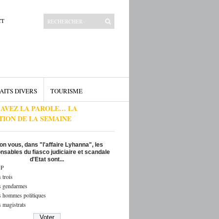
CT
AITS DIVERS
TOURISME
 AVEZ LA PAROLE… LA
TION DE LA SEMAINE
on vous, dans "l'affaire Lyhanna", les
nsables du fiasco judiciaire et scandale
d'Etat sont...
P
 trois
s gendarmes
s hommes politiques
 magistrats