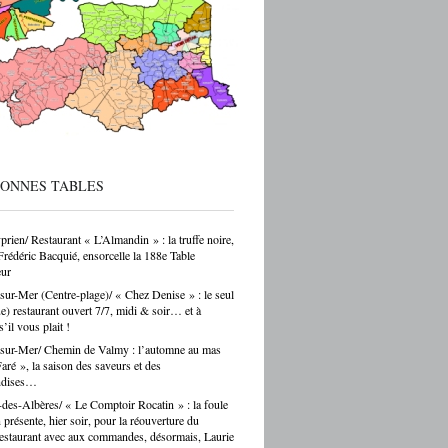
 sur ces formations reste parfois
endant — et ça, franchement, c’est être
cté de la réalité. Choisir un CAP de
r ou de carrossier, c’est choisir un métier,
ir-faire, une indépendance possible. Ce
as un choix par défaut. C’est souvent un
ar passion. Et là, Cécile Hernandez nous
ne belle leçon : la passion et
[…]
BONNES TABLES
prien/ Restaurant « L’Almandin » : la truffe noire,
Frédéric Bacquié, ensorcelle la 188e Table
ur
sur-Mer (Centre-plage)/ « Chez Denise » : le seul
ue) restaurant ouvert 7/7, midi & soir… et à
s’il vous plait !
sur-Mer/ Chemin de Valmy : l’automne au mas
ré », la saison des saveurs et des
ndises…
des-Albères/ « Le Comptoir Rocatin » : la foule
n présente, hier soir, pour la réouverture du
restaurant avec aux commandes, désormais, Laurie