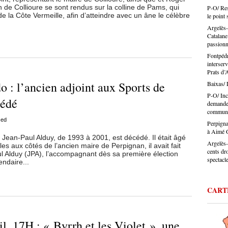
certain
 de Collioure se sont rendus sur la colline de Pams, qui
P-O/ Rest
défend 
de la Côte Vermeille, afin d’atteindre avec un âne le célèbre
désorma
le point 
législa
Ouillad
Argelès-
travers
Catalane
Jérôme 
passion
artisan
Fontpédr
: charg
interser
difficu
Prats d’
Et dans
 : l’ancien adjoint aux Sports de
Baixas/ L
présent
identifi
P-O/ Inc
cédé
Le pouv
demande 
communes
ça touc
sed
veux pa
Perpigna
aussi b
à Aimé G
Jean-Paul Alduy, de 1993 à 2001, est décédé. Il était âgé
d’énerg
Argelès-
es aux côtés de l’ancien maire de Perpignan, il avait fait
l’appre
cents dr
l Alduy (JPA), l’accompagnant dès sa première élection
tendanc
spectacl
endaire...
parlez 
l’artis
Montes :
CART
a des m
la coif
trouver
CAP, av
l, 17H : « Byrrh et les Violet », une
même de