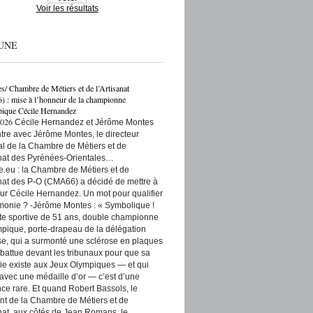
Voir les résultats
UNE
es/ Chambre de Métiers et de l’Artisanat
: mise à l’honneur de la championne
ique Cécile Hernandez
2026
Cécile Hernandez et Jérôme Montes
re avec Jérôme Montes, le directeur
rial de la Chambre de Métiers et de
anat des Pyrénées-Orientales…
e.eu : la Chambre de Métiers et de
anat des P-O (CMA66) a décidé de mettre à
ur Cécile Hernandez. Un mot pour qualifier
monie ? -Jérôme Montes : « Symbolique !
tte sportive de 51 ans, double championne
pique, porte-drapeau de la délégation
se, qui a surmonté une sclérose en plaques
t battue devant les tribunaux pour que sa
ie existe aux Jeux Olympiques — et qui
 avec une médaille d’or — c’est d’une
ce rare. Et quand Robert Bassols, le
nt de la Chambre de Métiers et de
anat, aux côtés de Jean Romans, le