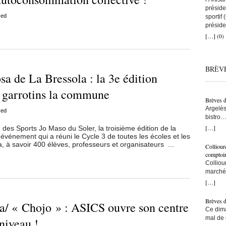
préside
sed
sportif
préside
a remis
[…]
(0)
que tou
avec to
nous au
BRÈV
artisans
sa de La Bressola : la 3e édition
C’est ç
on comp
e garrotins la commune
lien co
Brèves 
snowboa
Argelès
sed
d’abord
bistro…
une fem
municip
[…]
lle des Sports Jo Maso du Soler, la troisième édition de la
construi
résiden
vénement qui a réuni le Cycle 3 de toutes les écoles et les
l’une d
– Ici, à
, à savoir 400 élèves, professeurs et organisateurs ...
monte s
Colliour
bras… –
bras cr
comptoi
populat
l’accuei
Colliou
crois q
l’on fai
marché 
taxe po
vraimen
de-mer,
[…]
trottoi
persévé
Jean-Pa
l’ombre
bon ! ç
Brèves 
/ « Chojo » : ASICS ouvre son centre
ce sont
pêcheur
Ce dima
Ouillad
tu le fa
mal de 
niveau !
CMA fai
devenu 