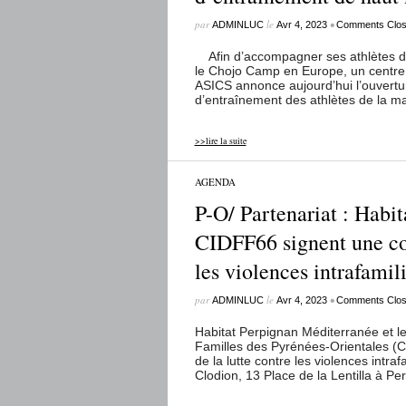
par
le
•
ADMINLUC
Avr 4, 2023
Comments Clo
Afin d’accompagner ses athlètes da
le Chojo Camp en Europe, un centre
ASICS annonce aujourd’hui l’ouvert
d’entraînement des athlètes de la ma
>>lire la suite
AGENDA
P-O/ Partenariat : Habi
CIDFF66 signent une con
les violences intrafamil
par
le
•
ADMINLUC
Avr 4, 2023
Comments Clo
Habitat Perpignan Méditerranée et l
Familles des Pyrénées-Orientales (C
de la lutte contre les violences intraf
Clodion, 13 Place de la Lentilla à P