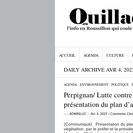
ACCUEIL
AGENDA
CULTURE
DAILY ARCHIVE AVR 4, 202
AGENDA
/
ENVIRONNEMENT
/
POLITIQUE
/
Perpignan/ Lutte contre 
présentation du plan d’
par
le
•
ADMINLUC
Avr 4, 2023
Comments Clo
(Communiqué) Présentation du plan d’
végétation, par le préfet et la prés