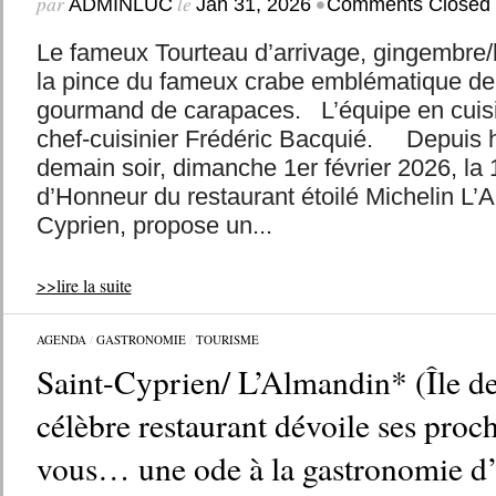
par
le
•
ADMINLUC
Jan 31, 2026
Comments Closed
Le fameux Tourteau d’arrivage, gingembre/b
la pince du fameux crabe emblématique de 
gourmand de carapaces. L’équipe en cuisi
chef-cuisinier Frédéric Bacquié. Depuis hi
demain soir, dimanche 1er février 2026, la
d’Honneur du restaurant étoilé Michelin L’A
Cyprien, propose un...
>>lire la suite
AGENDA
/
GASTRONOMIE
/
TOURISME
Saint-Cyprien/ L’Almandin* (Île de
célèbre restaurant dévoile ses proc
vous… une ode à la gastronomie d’