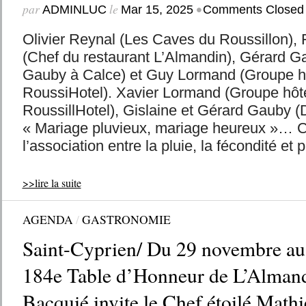
par
le
•
ADMINLUC
Mar 15, 2025
Comments Closed
Olivier Reynal (Les Caves du Roussillon), 
(Chef du restaurant L’Almandin), Gérard 
Gauby à Calce) et Guy Lormand (Groupe hôt
RoussiHotel). Xavier Lormand (Groupe hôtel
RoussillHotel), Gislaine et Gérard Gauby
« Mariage pluvieux, mariage heureux »… Ce
l’association entre la pluie, la fécondité et 
>>lire la suite
AGENDA
/
GASTRONOMIE
Saint-Cyprien/ Du 29 novembre au
184e Table d’Honneur de L’Alman
Bacquié invite le Chef étoilé Math