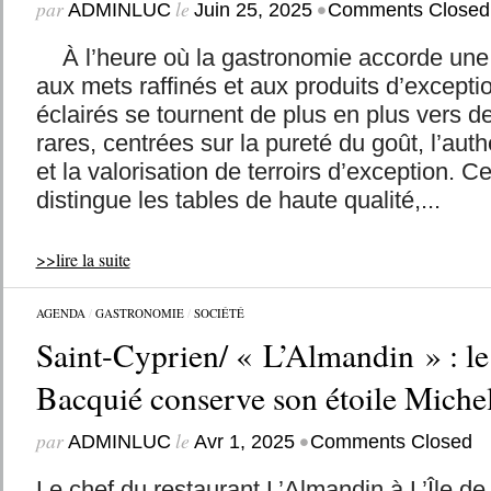
par
le
•
ADMINLUC
Juin 25, 2025
Comments Closed
À l’heure où la gastronomie accorde une 
aux mets raffinés et aux produits d’excepti
éclairés se tournent de plus en plus vers 
rares, centrées sur la pureté du goût, l’aut
et la valorisation de terroirs d’exception. C
distingue les tables de haute qualité,...
>>lire la suite
AGENDA
/
GASTRONOMIE
/
SOCIÉTÉ
Saint-Cyprien/ « L’Almandin » : le
Bacquié conserve son étoile Miche
par
le
•
ADMINLUC
Avr 1, 2025
Comments Closed
Le chef du restaurant L’Almandin à L’Île de